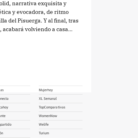
olid, narrativa exquisita y
ética y evocadora, de ritmo
la del Pisuerga. Y al final, tras
es, acabará volviendo a casa…
ias
Mujerhoy
onecta
XL Semanal
cahoy
TopComparativas
ante
WomenNow
partido
Welife
ón
Turium