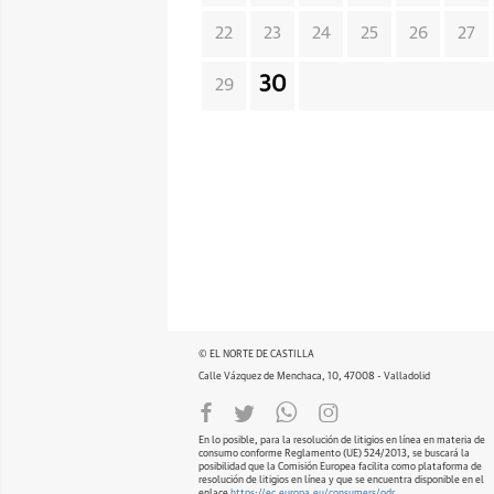
22
23
24
25
26
27
30
29
© EL NORTE DE CASTILLA
Calle Vázquez de Menchaca, 10, 47008 - Valladolid
En lo posible, para la resolución de litigios en línea en materia de
consumo conforme Reglamento (UE) 524/2013, se buscará la
posibilidad que la Comisión Europea facilita como plataforma de
resolución de litigios en línea y que se encuentra disponible en el
enlace
https://ec.europa.eu/consumers/odr
.