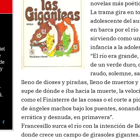
novelas más poética
La trama gira en to
adolescente del au
en barca por el río
sirviendo como una
infancia a la adole
iel
“El río era grande,
e
de
de un verde duro, d
 y
raudo, solemne, sal
lleno de dioses y pirañas, lleno de muertos y
r
supe de dónde e iba hacia la muerte, la velocid
á.
como el Finisterre de las cosas o el corte a p
de ángeles machos bajo los puentes, sonand
errática y desnuda, en primavera”.
Francesillo surca el río con la intención de l
donde crece un campo de girasoles gigantes.