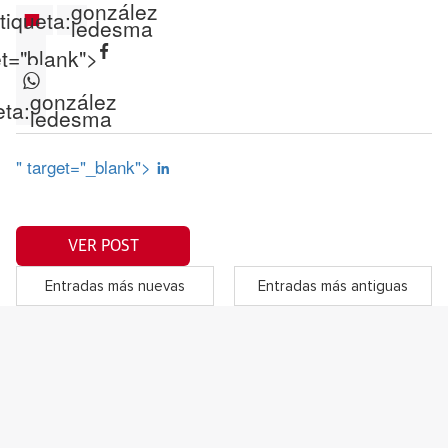
gonzález
tiqueta:
ledesma
et="blank">
gonzález
eta:
ledesma
" target="_blank">
VER POST
Entradas más nuevas
Entradas más antiguas