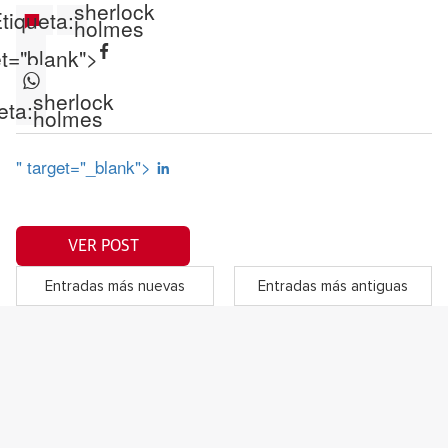
sherlock
tiqueta:
holmes
et="blank">
sherlock
eta:
holmes
" target="_blank">
VER POST
Entradas más nuevas
Entradas más antiguas