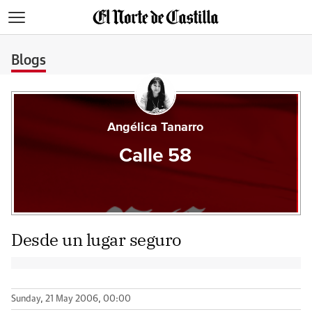
>
Blogs
Angélica Tanarro
Calle 58
Desde un lugar seguro
Sunday, 21 May 2006, 00:00