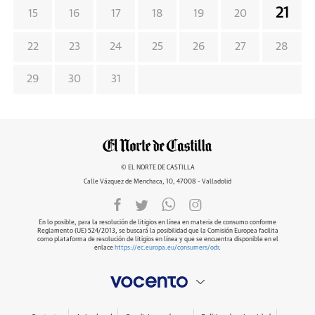
21
15
16
17
18
19
20
22
23
24
25
26
27
28
29
30
31
© EL NORTE DE CASTILLA
Calle Vázquez de Menchaca, 10, 47008 - Valladolid
En lo posible, para la resolución de litigios en línea en materia de consumo conforme
Reglamento (UE) 524/2013, se buscará la posibilidad que la Comisión Europea facilita
como plataforma de resolución de litigios en línea y que se encuentra disponible en el
enlace
https://ec.europa.eu/consumers/odr
.