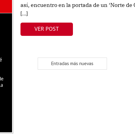
así, encuentro en la portada de un ‘Norte de C
[…]
VER POST
é
Entradas más nuevas
de
la