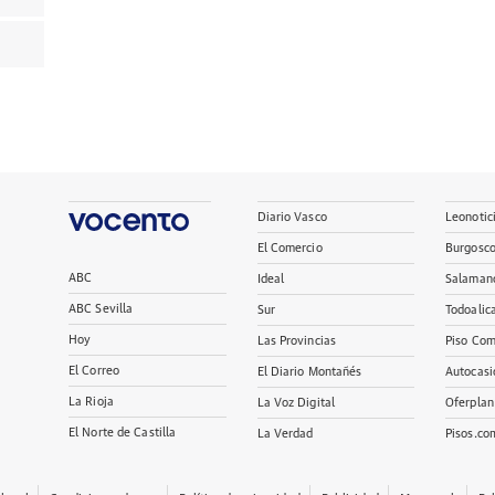
Diario Vasco
Leonotic
El Comercio
Burgosc
ABC
Ideal
Salaman
ABC Sevilla
Sur
Todoalic
Hoy
Las Provincias
Piso Com
El Correo
El Diario Montañés
Autocasi
La Rioja
La Voz Digital
Oferplan
El Norte de Castilla
La Verdad
Pisos.co