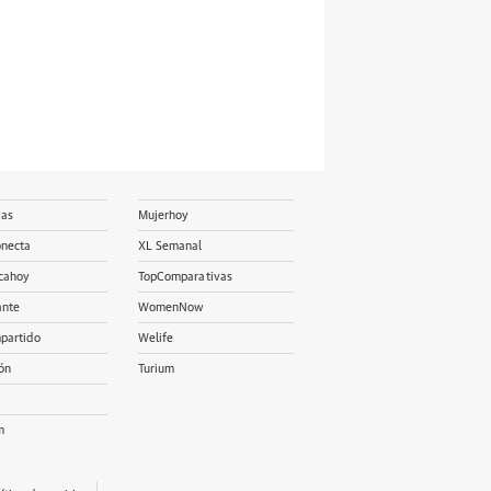
ias
Mujerhoy
onecta
XL Semanal
cahoy
TopComparativas
ante
WomenNow
partido
Welife
ón
Turium
m