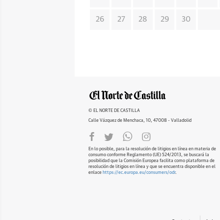
26
27
28
29
30
© EL NORTE DE CASTILLA
Calle Vázquez de Menchaca, 10, 47008 - Valladolid
En lo posible, para la resolución de litigios en línea en materia de
consumo conforme Reglamento (UE) 524/2013, se buscará la
posibilidad que la Comisión Europea facilita como plataforma de
resolución de litigios en línea y que se encuentra disponible en el
enlace
https://ec.europa.eu/consumers/odr
.