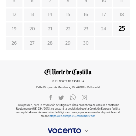
5
6
7
8
9
10
11
12
13
14
15
16
17
18
25
19
20
21
22
23
24
26
27
28
29
30
© EL NORTE DE CASTILLA
Calle Vázquez de Menchaca, 10, 47008 - Valladolid
En lo posible, para la resolución de litigios en línea en materia de consumo conforme
Reglamento (UE) 524/2013, se buscará la posibilidad que la Comisión Europea facilita
como plataforma de resolución de litigios en línea y que se encuentra disponible en el
enlace
https://ec.europa.eu/consumers/odr
.