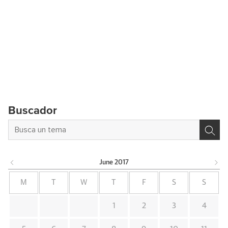
Buscador
June
2017
M
T
W
T
F
S
S
1
2
3
4