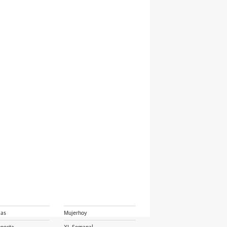
ias
Mujerhoy