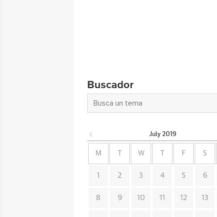
Buscador
July
2019
M
T
W
T
F
S
1
2
3
4
5
6
8
9
10
11
12
13