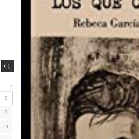
S
7
14