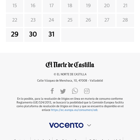
15
16
17
18
19
20
21
22
23
24
25
26
27
28
29
30
31
© EL NORTE DE CASTILLA
Calle Vázquez de Menchaca, 10, 47008 - Valladolid
En lo posible, para la resolución de litigios en línea en materia de consumo conforme
Reglamento (UE) 524/2013, se buscará la posibilidad que la Comisión Europea facilita
como plataforma de resolución de litigios en línea y que se encuentra disponible en el
enlace
https://ec.europa.eu/consumers/odr
.