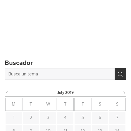
Buscador
July
2019
M
T
W
T
F
S
S
1
2
3
4
5
6
7