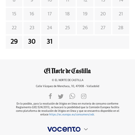
8
9
10
11
12
13
14
15
16
17
18
19
20
21
22
23
24
25
26
27
28
29
30
31
© EL NORTE DE CASTILLA
Calle Vázquez de Menchaca, 10, 47008 - Valladolid
En lo posible, para la resolución de litigios en línea en materia de consumo conforme
Reglamento (UE) 524/2013, se buscará la posibilidad que la Comisión Europea facilita
como plataforma de resolución de litigios en línea y que se encuentra disponible en el
enlace
https://ec.europa.eu/consumers/odr
.