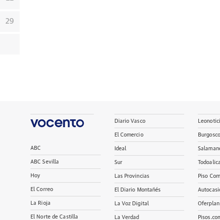
29
Diario Vasco
Leonotic
El Comercio
Burgosc
ABC
Ideal
Salaman
ABC Sevilla
Sur
Todoalic
Hoy
Las Provincias
Piso Com
El Correo
El Diario Montañés
Autocasi
La Rioja
La Voz Digital
Oferplan
El Norte de Castilla
La Verdad
Pisos.co