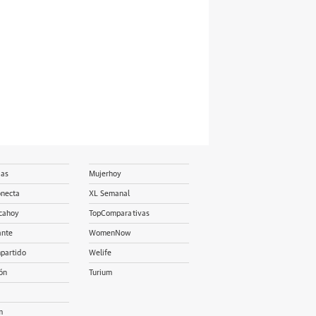
ias
Mujerhoy
onecta
XL Semanal
cahoy
TopComparativas
ante
WomenNow
partido
Welife
ón
Turium
m