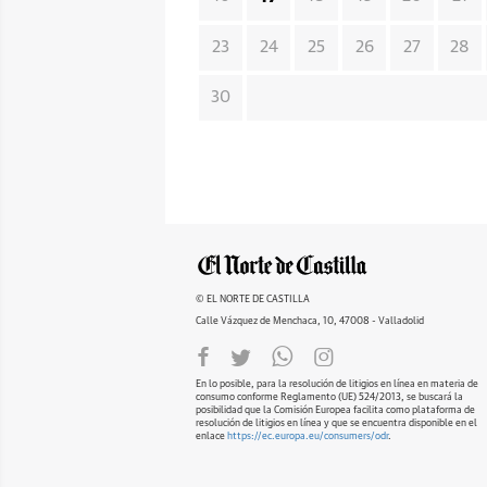
23
24
25
26
27
28
30
© EL NORTE DE CASTILLA
Calle Vázquez de Menchaca, 10, 47008 - Valladolid
En lo posible, para la resolución de litigios en línea en materia de
consumo conforme Reglamento (UE) 524/2013, se buscará la
posibilidad que la Comisión Europea facilita como plataforma de
resolución de litigios en línea y que se encuentra disponible en el
enlace
https://ec.europa.eu/consumers/odr
.