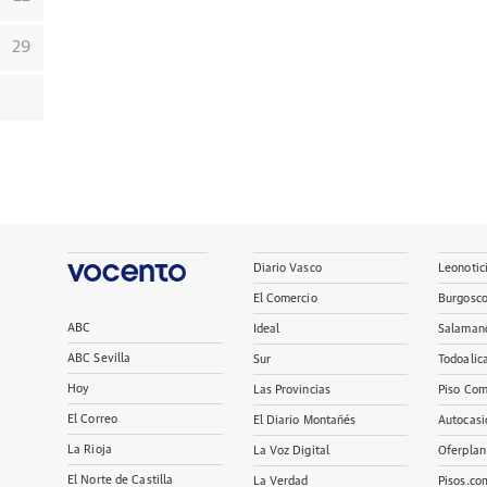
29
Diario Vasco
Leonotic
El Comercio
Burgosc
ABC
Ideal
Salaman
ABC Sevilla
Sur
Todoalic
Hoy
Las Provincias
Piso Com
El Correo
El Diario Montañés
Autocasi
La Rioja
La Voz Digital
Oferplan
El Norte de Castilla
La Verdad
Pisos.co