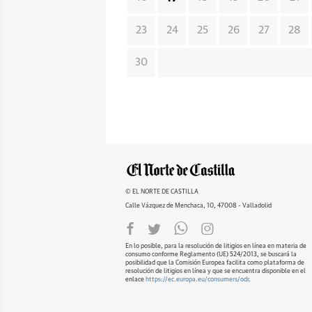
23
24
25
26
27
28
30
© EL NORTE DE CASTILLA
Calle Vázquez de Menchaca, 10, 47008 - Valladolid
En lo posible, para la resolución de litigios en línea en materia de
consumo conforme Reglamento (UE) 524/2013, se buscará la
posibilidad que la Comisión Europea facilita como plataforma de
resolución de litigios en línea y que se encuentra disponible en el
enlace
https://ec.europa.eu/consumers/odr
.