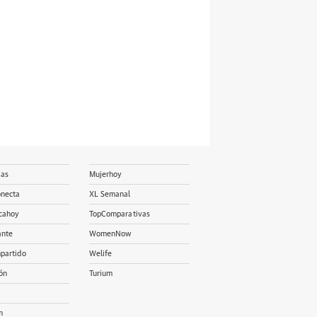
ias
Mujerhoy
onecta
XL Semanal
cahoy
TopComparativas
ante
WomenNow
partido
Welife
ón
Turium
m