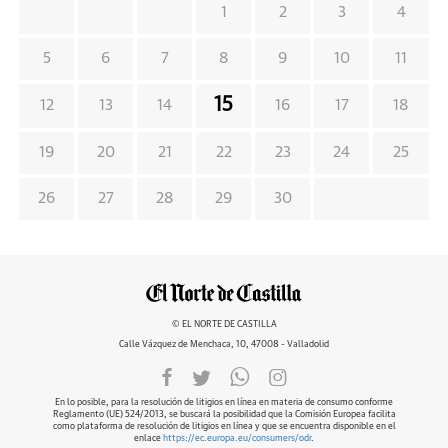
1
2
3
4
5
6
7
8
9
10
11
15
12
13
14
16
17
18
19
20
21
22
23
24
25
26
27
28
29
30
© EL NORTE DE CASTILLA
Calle Vázquez de Menchaca, 10, 47008 - Valladolid
En lo posible, para la resolución de litigios en línea en materia de consumo conforme
Reglamento (UE) 524/2013, se buscará la posibilidad que la Comisión Europea facilita
como plataforma de resolución de litigios en línea y que se encuentra disponible en el
enlace
https://ec.europa.eu/consumers/odr
.