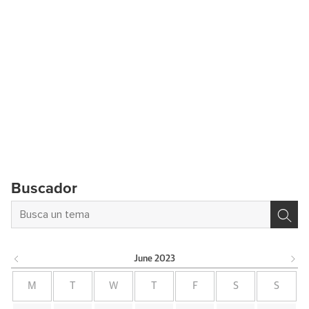
Buscador
June
2023
M
T
W
T
F
S
S