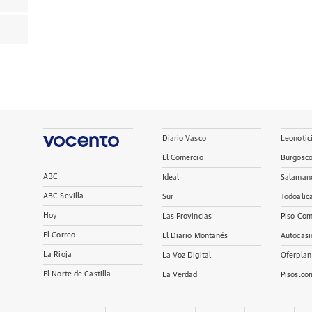
Diario Vasco
Leonotic
El Comercio
Burgosc
ABC
Ideal
Salaman
ABC Sevilla
Sur
Todoalic
Hoy
Las Provincias
Piso Com
El Correo
El Diario Montañés
Autocasi
La Rioja
La Voz Digital
Oferplan
El Norte de Castilla
La Verdad
Pisos.co