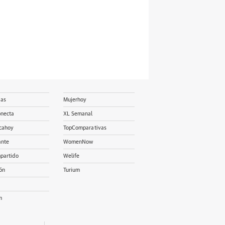
ias
Mujerhoy
onecta
XL Semanal
cahoy
TopComparativas
ante
WomenNow
partido
Welife
ón
Turium
m