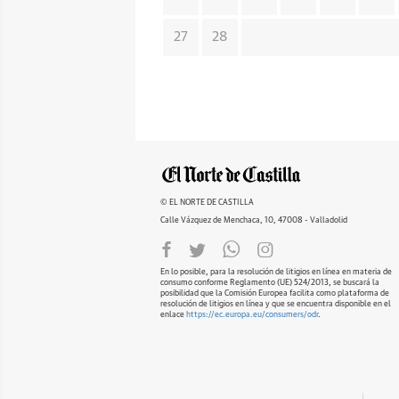
27
28
© EL NORTE DE CASTILLA
Calle Vázquez de Menchaca, 10, 47008 - Valladolid
En lo posible, para la resolución de litigios en línea en materia de
consumo conforme Reglamento (UE) 524/2013, se buscará la
posibilidad que la Comisión Europea facilita como plataforma de
resolución de litigios en línea y que se encuentra disponible en el
enlace
https://ec.europa.eu/consumers/odr
.