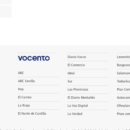
Diario Vasco
Leonotic
El Comercio
Burgosc
ABC
Ideal
Salaman
ABC Sevilla
Sur
Todoalic
Hoy
Las Provincias
Piso Com
El Correo
El Diario Montañés
Autocasi
La Rioja
La Voz Digital
Oferplan
El Norte de Castilla
La Verdad
Pisos.co