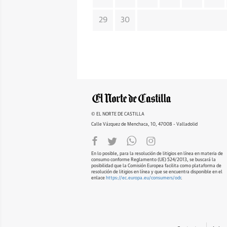
29
30
© EL NORTE DE CASTILLA
Calle Vázquez de Menchaca, 10, 47008 - Valladolid
En lo posible, para la resolución de litigios en línea en materia de
consumo conforme Reglamento (UE) 524/2013, se buscará la
posibilidad que la Comisión Europea facilita como plataforma de
resolución de litigios en línea y que se encuentra disponible en el
enlace
https://ec.europa.eu/consumers/odr
.