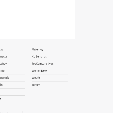
ias
Mujerhoy
onecta
XL Semanal
cahoy
TopComparativas
ante
WomenNow
partido
Welife
ón
Turium
m