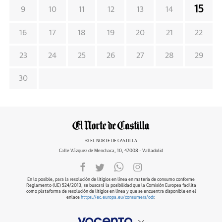
15
9
10
11
12
13
14
16
17
18
19
20
21
22
23
24
25
26
27
28
29
30
© EL NORTE DE CASTILLA
Calle Vázquez de Menchaca, 10, 47008 - Valladolid
En lo posible, para la resolución de litigios en línea en materia de consumo conforme
Reglamento (UE) 524/2013, se buscará la posibilidad que la Comisión Europea facilita
como plataforma de resolución de litigios en línea y que se encuentra disponible en el
enlace
https://ec.europa.eu/consumers/odr
.