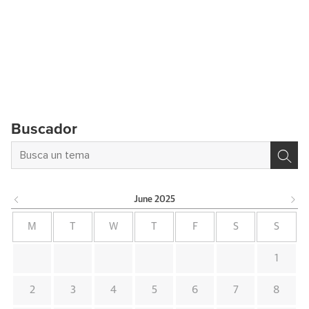
Buscador
June
2025
M
T
W
T
F
S
S
1
2
3
4
5
6
7
8