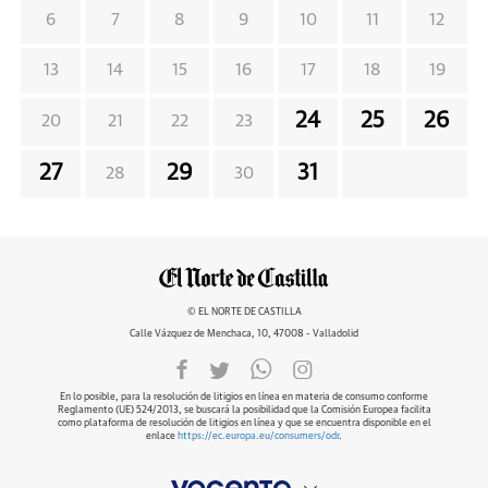
6
7
8
9
10
11
12
13
14
15
16
17
18
19
24
25
26
20
21
22
23
27
29
31
28
30
© EL NORTE DE CASTILLA
Calle Vázquez de Menchaca, 10, 47008 - Valladolid
En lo posible, para la resolución de litigios en línea en materia de consumo conforme
Reglamento (UE) 524/2013, se buscará la posibilidad que la Comisión Europea facilita
como plataforma de resolución de litigios en línea y que se encuentra disponible en el
enlace
https://ec.europa.eu/consumers/odr
.