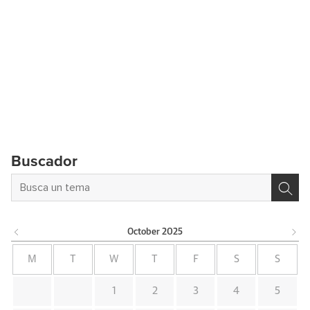
Buscador
October
2025
M
T
W
T
F
S
S
1
2
3
4
5