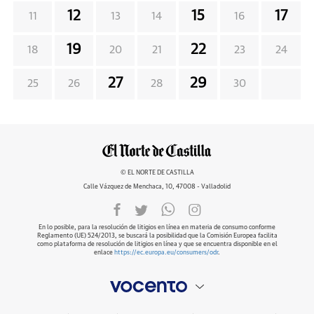
12
15
17
11
13
14
16
19
22
18
20
21
23
24
27
29
25
26
28
30
© EL NORTE DE CASTILLA
Calle Vázquez de Menchaca, 10, 47008 - Valladolid
En lo posible, para la resolución de litigios en línea en materia de consumo conforme
Reglamento (UE) 524/2013, se buscará la posibilidad que la Comisión Europea facilita
como plataforma de resolución de litigios en línea y que se encuentra disponible en el
enlace
https://ec.europa.eu/consumers/odr
.