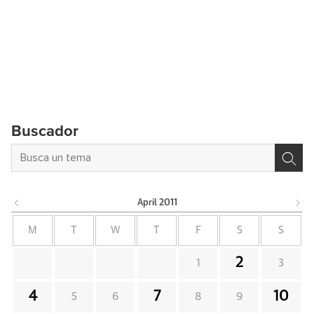
Buscador
April
2011
M
T
W
T
F
S
S
2
1
3
4
7
10
5
6
8
9