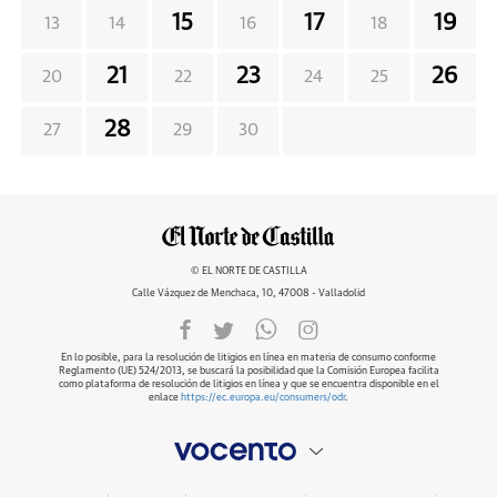
15
17
19
13
14
16
18
21
23
26
20
22
24
25
28
27
29
30
© EL NORTE DE CASTILLA
Calle Vázquez de Menchaca, 10, 47008 - Valladolid
En lo posible, para la resolución de litigios en línea en materia de consumo conforme
Reglamento (UE) 524/2013, se buscará la posibilidad que la Comisión Europea facilita
como plataforma de resolución de litigios en línea y que se encuentra disponible en el
enlace
https://ec.europa.eu/consumers/odr
.