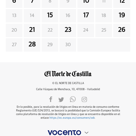
6
7
10
12
8
9
11
15
17
19
13
14
16
18
21
23
26
20
22
24
25
28
27
29
30
© EL NORTE DE CASTILLA
Calle Vázquez de Menchaca, 10, 47008 - Valladolid
En lo posible, para la resolución de litigios en línea en materia de consumo conforme
Reglamento (UE) 524/2013, se buscará la posibilidad que la Comisión Europea facilita
como plataforma de resolución de litigios en línea y que se encuentra disponible en el
enlace
https://ec.europa.eu/consumers/odr
.