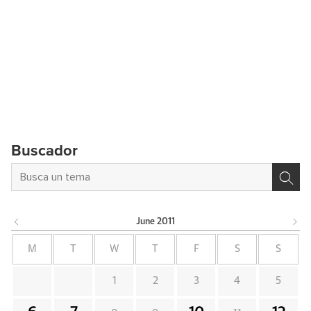
Buscador
June
2011
M
T
W
T
F
S
S
1
2
3
4
5