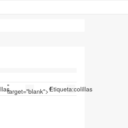
"
illas
Etiqueta:
colillas
target="blank">