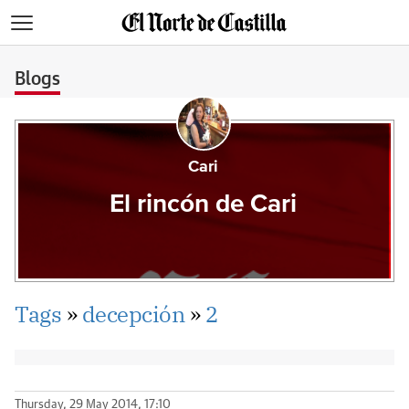
>
Blogs
Cari
El rincón de Cari
Tags
»
decepción
»
2
Thursday, 29 May 2014, 17:10