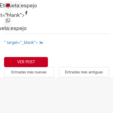
Etiqueta:
espejo
et="blank">
ueta:
espejo
" target="_blank">
VER POST
Entradas más nuevas
Entradas más antiguas