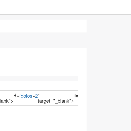
»
ídolos
»
2
"
blank">
target="_blank">