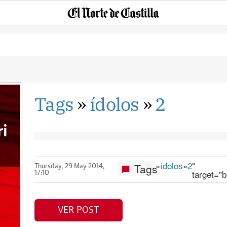
Tags
»
ídolos
»
2
ri
»
ídolos
»
2
"
Tags
Thursday, 29 May 2014,
target="
17:10
VER POST