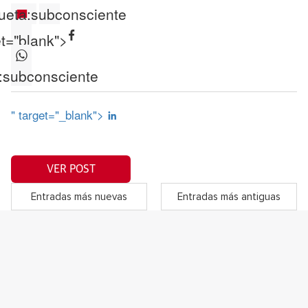
ueta:
subconsciente
et="blank">
:
subconsciente
" target="_blank">
VER POST
Entradas más nuevas
Entradas más antiguas