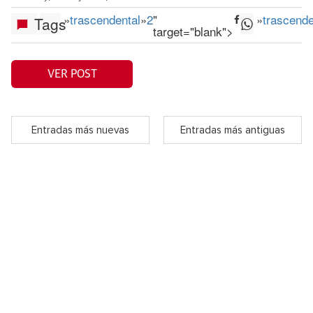
»
trascendental
»
2
"
»
trascende
Tags
target="blank">
VER POST
Entradas más nuevas
Entradas más antiguas