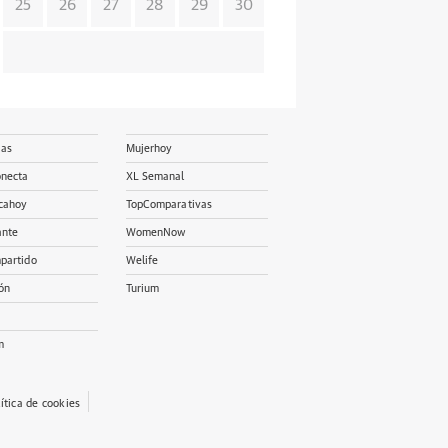
25
26
27
28
29
30
ias
Mujerhoy
onecta
XL Semanal
cahoy
TopComparativas
ante
WomenNow
partido
Welife
ón
Turium
m
lítica de cookies