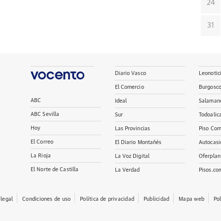
24
31
Diario Vasco
Leonotic
El Comercio
Burgosc
ABC
Ideal
Salaman
ABC Sevilla
Sur
Todoalic
Hoy
Las Provincias
Piso Com
El Correo
El Diario Montañés
Autocasi
La Rioja
La Voz Digital
Oferplan
El Norte de Castilla
La Verdad
Pisos.co
 legal
Condiciones de uso
Política de privacidad
Publicidad
Mapa web
Po