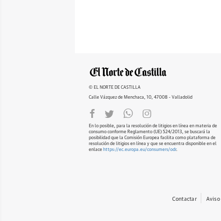
© EL NORTE DE CASTILLA
Calle Vázquez de Menchaca, 10, 47008 - Valladolid
En lo posible, para la resolución de litigios en línea en materia de
consumo conforme Reglamento (UE) 524/2013, se buscará la
posibilidad que la Comisión Europea facilita como plataforma de
resolución de litigios en línea y que se encuentra disponible en el
enlace
https://ec.europa.eu/consumers/odr
.
Contactar
Aviso