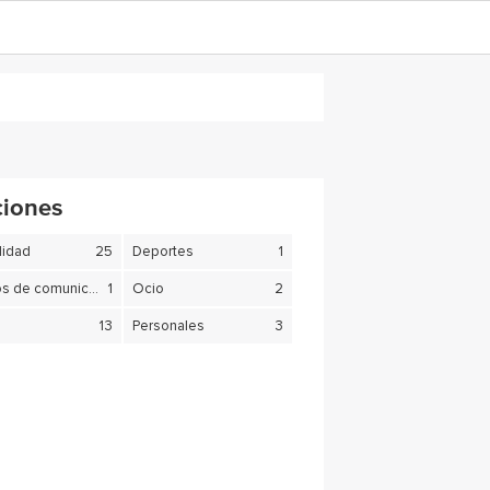
ciones
lidad
25
Deportes
1
Medios de comunicación
1
Ocio
2
13
Personales
3