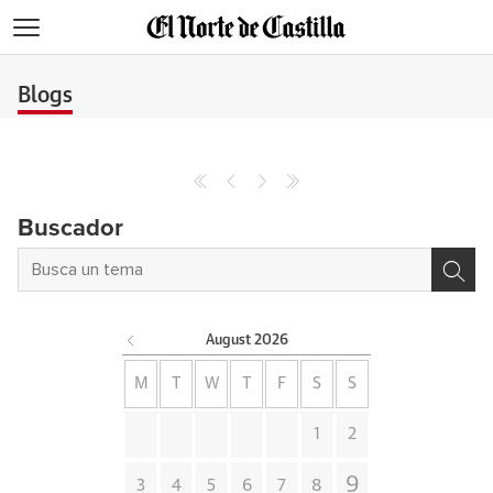
>
Blogs
Buscador
August
2026
M
T
W
T
F
S
S
1
2
9
3
4
5
6
7
8