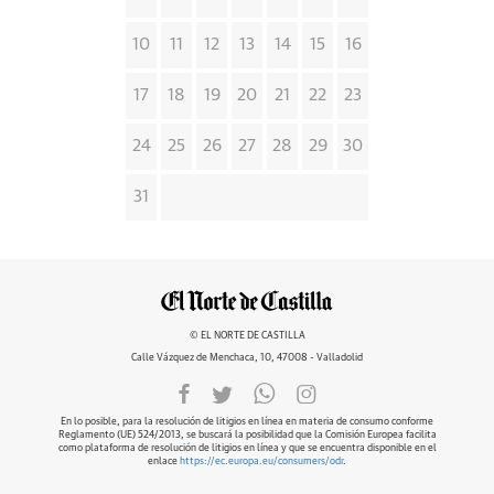
10
11
12
13
14
15
16
17
18
19
20
21
22
23
24
25
26
27
28
29
30
31
© EL NORTE DE CASTILLA
Calle Vázquez de Menchaca, 10, 47008 - Valladolid
En lo posible, para la resolución de litigios en línea en materia de consumo conforme
Reglamento (UE) 524/2013, se buscará la posibilidad que la Comisión Europea facilita
como plataforma de resolución de litigios en línea y que se encuentra disponible en el
enlace
https://ec.europa.eu/consumers/odr
.