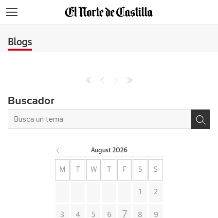
>
Blogs
Buscador
August
2026
M
T
W
T
F
S
S
1
2
7
3
4
5
6
8
9