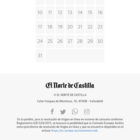
10
11
12
13
14
15
16
17
18
19
20
21
22
23
24
25
26
27
28
29
30
31
© EL NORTE DE CASTILLA
Calle Vázquez de Menchaca, 10, 47008 - Valladolid
En lo posible, para la resolución de litigios en línea en materia de consumo conforme
Reglamento (UE) 524/2013, se buscará la posibilidad que la Comisión Europea facilita
como plataforma de resolución de litigios en línea y que se encuentra disponible en el
enlace
https://ec.europa.eu/consumers/odr
.