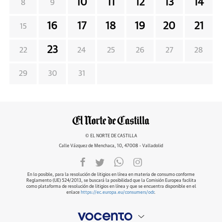
10
11
12
13
14
8
9
16
17
18
19
20
21
15
23
22
24
25
26
27
28
29
30
31
© EL NORTE DE CASTILLA
Calle Vázquez de Menchaca, 10, 47008 - Valladolid
En lo posible, para la resolución de litigios en línea en materia de consumo conforme
Reglamento (UE) 524/2013, se buscará la posibilidad que la Comisión Europea facilita
como plataforma de resolución de litigios en línea y que se encuentra disponible en el
enlace
https://ec.europa.eu/consumers/odr
.