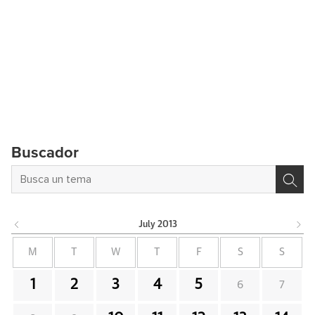
Buscador
July
2013
M
T
W
T
F
S
S
1
2
3
4
5
6
7