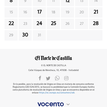
8
12
9
10
11
13
14
17
21
15
16
18
19
20
22
24
25
28
23
26
27
30
29
31
© EL NORTE DE CASTILLA
Calle Vázquez de Menchaca, 10, 47008 - Valladolid
En lo posible, para la resolución de litigios en línea en materia de consumo conforme
Reglamento (UE) 524/2013, se buscará la posibilidad que la Comisión Europea facilita
como plataforma de resolución de litigios en línea y que se encuentra disponible en el
enlace
https://ec.europa.eu/consumers/odr
.