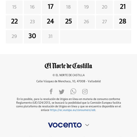
17
21
15
16
18
19
20
22
24
25
28
23
26
27
30
29
31
© EL NORTE DE CASTILLA
Calle Vázquez de Menchaca, 10, 47008 - Valladolid
En lo posible, para la resolución de litigios en línea en materia de consumo conforme
Reglamento (UE) 524/2013, se buscará la posibilidad que la Comisión Europea facilita
como plataforma de resolución de litigios en línea y que se encuentra disponible en el
enlace
https://ec.europa.eu/consumers/odr
.