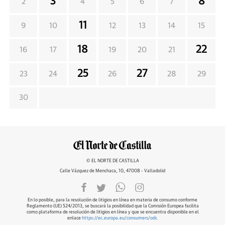
3
8
2
4
5
6
7
11
9
10
12
13
14
15
18
22
16
17
19
20
21
25
27
23
24
26
28
29
30
© EL NORTE DE CASTILLA
Calle Vázquez de Menchaca, 10, 47008 - Valladolid
En lo posible, para la resolución de litigios en línea en materia de consumo conforme
Reglamento (UE) 524/2013, se buscará la posibilidad que la Comisión Europea facilita
como plataforma de resolución de litigios en línea y que se encuentra disponible en el
enlace
https://ec.europa.eu/consumers/odr
.