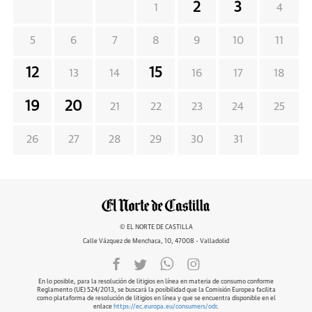
2
3
1
4
5
6
7
8
9
10
11
12
15
13
14
16
17
18
19
20
21
22
23
24
25
26
27
28
29
30
31
© EL NORTE DE CASTILLA
Calle Vázquez de Menchaca, 10, 47008 - Valladolid
En lo posible, para la resolución de litigios en línea en materia de consumo conforme
Reglamento (UE) 524/2013, se buscará la posibilidad que la Comisión Europea facilita
como plataforma de resolución de litigios en línea y que se encuentra disponible en el
enlace
https://ec.europa.eu/consumers/odr
.