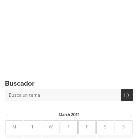
Buscador
March
2012
M
T
W
T
F
S
S