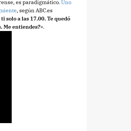
Orense, es paradigmático.
Uno
guiente
, según ABC.es
 ti solo a las 17.00. Te quedó
es. Me entiendes?
».