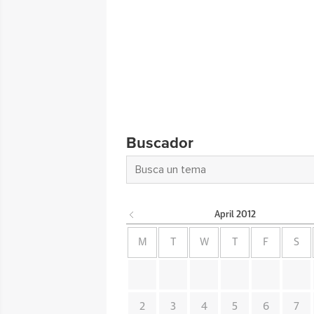
Buscador
April
2012
M
T
W
T
F
S
2
3
4
5
6
7