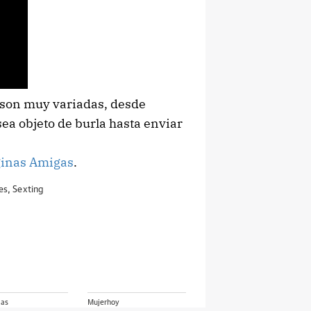
o son muy variadas, desde
sea objeto de burla hasta enviar
ginas Amigas
.
es
,
Sexting
ias
Mujerhoy