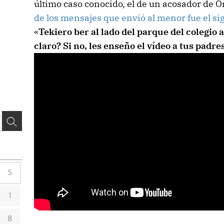
último caso conocido, el de un acosador de 
de los mensajes que envió al menor fue el si
«
Tekiero ber al lado del parque del colegio a
claro? Si no, les enseño el vídeo a tus padr
S
1
8