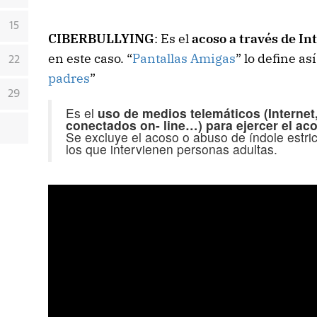
15
CIBERBULLYING
: Es el
acoso a través de In
en este caso. “
Pantallas Amigas
” lo define así
22
padres
”
29
Es el
uso de medios telemáticos (Internet,
conectados on- line…) para ejercer el ac
Se excluye el acoso o abuso de índole estri
los que intervienen personas adultas.