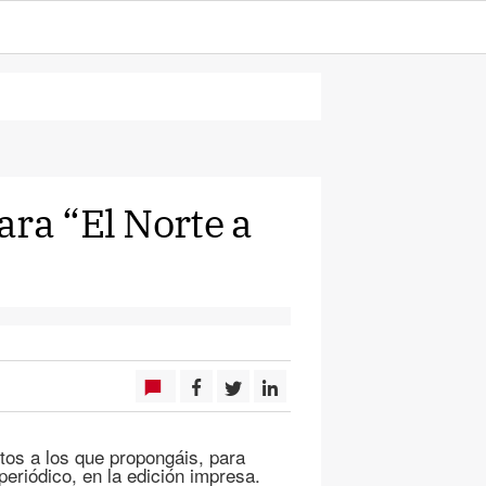
ara “El Norte a
os a los que propongáis, para
 periódico, en la edición impresa.