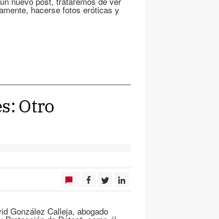
 un nuevo post, trataremos de ver
mente, hacerse fotos eróticas y
s: Otro
id González Calleja, abogado