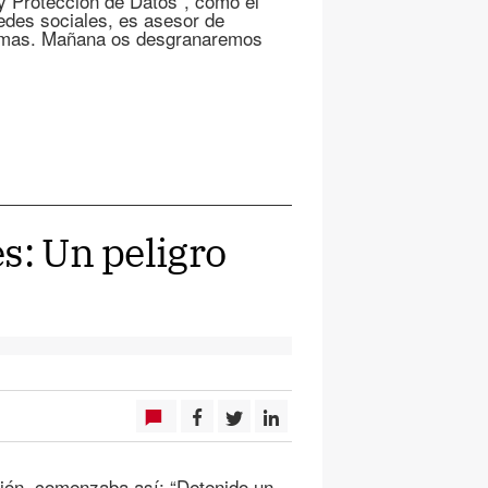
 y Protección de Datos“, como él
redes sociales, es asesor de
 temas. Mañana os desgranaremos
s: Un peligro
ación, comenzaba así: “Detenido un