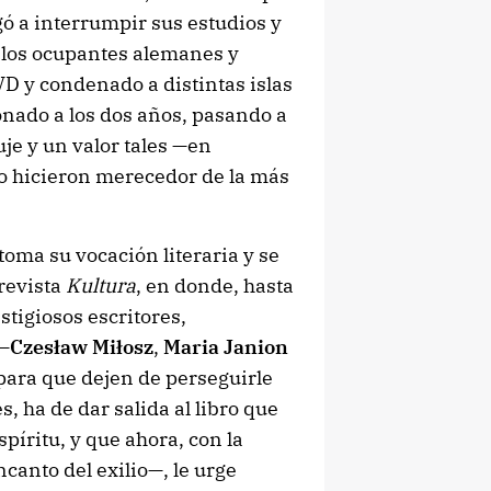
ó a interrumpir sus estudios y
 a los ocupantes alemanes y
VD y condenado a distintas islas
onado a los dos años, pasando a
je y un valor tales —en
o hicieron merecedor de la más
oma su vocación literaria y se
 revista
Kultura
, en donde, hasta
stigiosos escritores,
 —
Czesław Miłosz
,
Maria Janion
<para que dejen de perseguirle
, ha de dar salida al libro que
píritu, y que ahora, con la
canto del exilio—, le urge