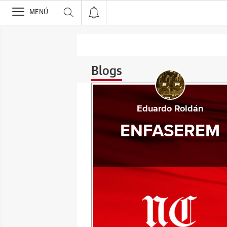
>
MENÚ
Blogs
Eduardo Roldán
ENFASEREM