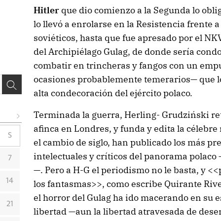
Hitler
que dio comienzo a la Segunda lo oblig
lo llevó a enrolarse en la Resistencia frente
soviéticos, hasta que fue apresado por el NK
del Archipiélago Gulag, de donde sería cond
combatir en trincheras y fangos con un empu
ocasiones probablemente temerarios— que l
alta condecoración del ejército polaco.
Terminada la guerra, Herling- Grudziński ret
afinca en Londres, y funda y edita la célebre
S
el cambio de siglo, han publicado los más pre
intelectuales y críticos del panorama polaco
7
—. Pero a H-G el periodismo no le basta, y <
14
los fantasmas>>, como escribe Quirante Rives
el horror del Gulag ha ido macerando en su es
21
libertad —aun la libertad atravesada de desen