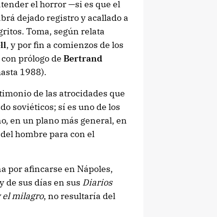
ntender el horror —si es que el
rá dejado registro y acallado a
gritos. Toma, según relata
ll
, y por fin a comienzos de los
, con prólogo de
Bertrand
hasta 1988).
stimonio de las atrocidades que
o soviéticos; sí es uno de los
ino, en un plano más general, en
d del hombre para con el
na por afincarse en Nápoles,
y de sus días en sus
Diarios
 el milagro
, no resultaría del