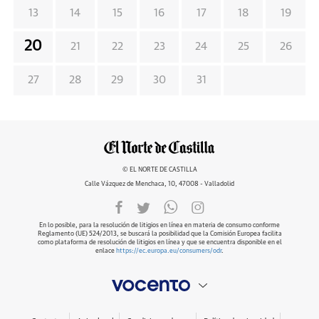
13
14
15
16
17
18
19
20
21
22
23
24
25
26
27
28
29
30
31
© EL NORTE DE CASTILLA
Calle Vázquez de Menchaca, 10, 47008 - Valladolid
En lo posible, para la resolución de litigios en línea en materia de consumo conforme
Reglamento (UE) 524/2013, se buscará la posibilidad que la Comisión Europea facilita
como plataforma de resolución de litigios en línea y que se encuentra disponible en el
enlace
https://ec.europa.eu/consumers/odr
.