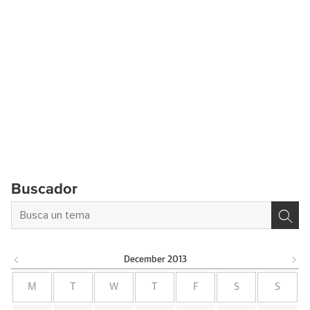
Buscador
December
2013
M
T
W
T
F
S
S