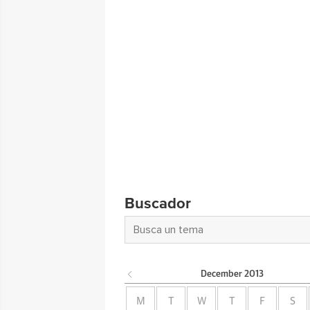
Buscador
December
2013
M
T
W
T
F
S