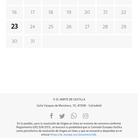
16
17
18
19
20
21
22
23
24
25
26
27
28
29
30
31
© EL NORTE DE CASTILLA
Calle Vázquez de Menchaca, 10, 47008 - Valladolid
En lo posible, para la resolución de litigios en línea en materia de consumo conforme
Reglamento (UE) 524/2013, se buscará la posibilidad que la Comisión Europea facilita
como plataforma de resolución de litigios en línea y que se encuentra disponible en el
enlace
https://ec.europa.eu/consumers/odr
.