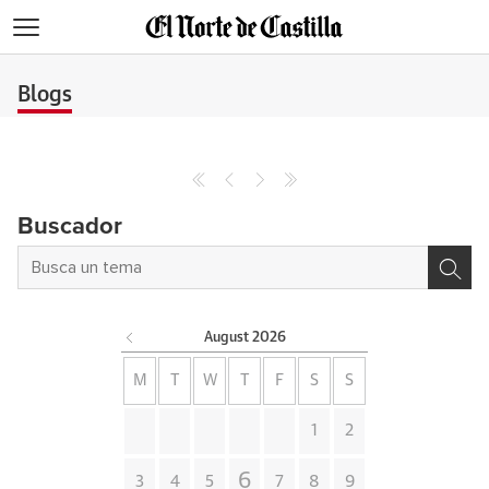
>
Blogs
Buscador
August
2026
M
T
W
T
F
S
S
1
2
6
3
4
5
7
8
9