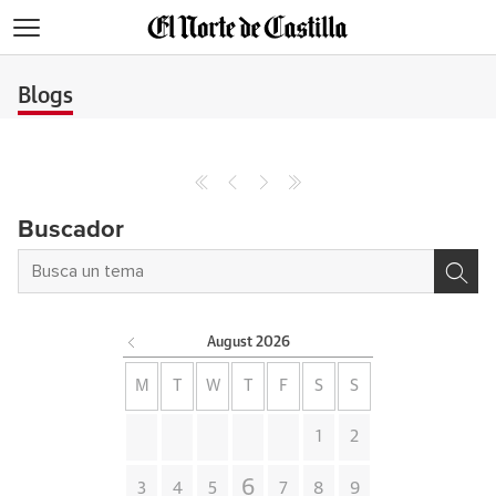
>
Blogs
Buscador
August
2026
M
T
W
T
F
S
S
1
2
6
3
4
5
7
8
9