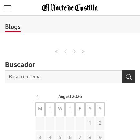
>
Blogs
Buscador
August
2026
M
T
W
T
F
S
S
1
2
3
4
5
6
7
8
9