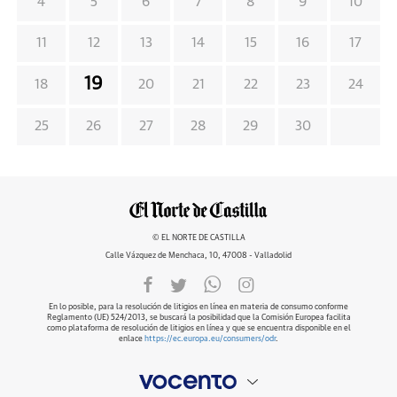
4
5
6
7
8
9
10
11
12
13
14
15
16
17
19
18
20
21
22
23
24
25
26
27
28
29
30
© EL NORTE DE CASTILLA
Calle Vázquez de Menchaca, 10, 47008 - Valladolid
En lo posible, para la resolución de litigios en línea en materia de consumo conforme
Reglamento (UE) 524/2013, se buscará la posibilidad que la Comisión Europea facilita
como plataforma de resolución de litigios en línea y que se encuentra disponible en el
enlace
https://ec.europa.eu/consumers/odr
.