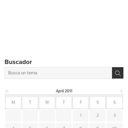
Buscador
April
2011
M
T
W
T
F
S
S
1
2
3