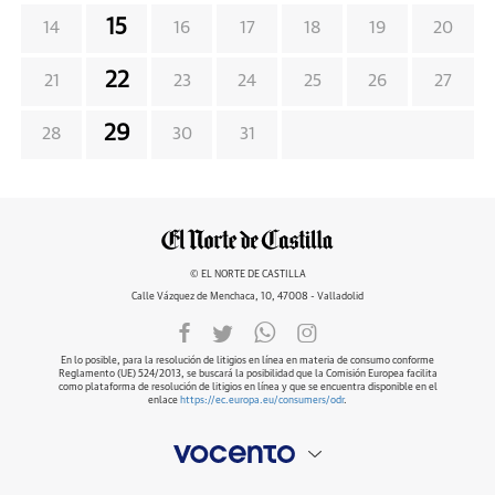
15
14
16
17
18
19
20
22
21
23
24
25
26
27
29
28
30
31
© EL NORTE DE CASTILLA
Calle Vázquez de Menchaca, 10, 47008 - Valladolid
En lo posible, para la resolución de litigios en línea en materia de consumo conforme
Reglamento (UE) 524/2013, se buscará la posibilidad que la Comisión Europea facilita
como plataforma de resolución de litigios en línea y que se encuentra disponible en el
enlace
https://ec.europa.eu/consumers/odr
.