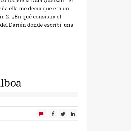
 conociste la Ruta Quetzal? Mi
ña ella me decía que era un
r. 2. ¿En qué consistía el
o del Darién donde escribí una
alboa