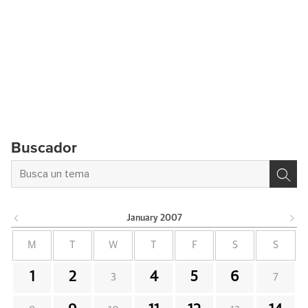
Buscador
January
2007
M
T
W
T
F
S
S
1
2
4
5
6
3
7