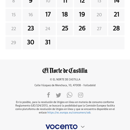
9
11
12
14
8
10
13
17
18
19
21
15
16
20
23
25
26
28
22
24
27
30
31
29
© EL NORTE DE CASTILLA
Calle Vázquez de Menchaca, 10, 47008 - Valladolid
En lo posible, para la resolución de litigios en línea en materia de consumo conforme
Reglamento (UE) 524/2013, se buscará la posibilidad que la Comisión Europea facilita
como plataforma de resolución de litigios en línea y que se encuentra disponible en el
enlace
https://ec.europa.eu/consumers/odr
.