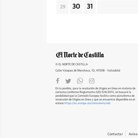
30
31
29
© EL NORTE DE CASTILLA
Calle Vázquez de Menchaca, 10, 47008 - Valladolid
En lo posible, para la resolución de litigios en línea en materia de
consumo conforme Reglamento (UE) 524/2013, se buscará la
posibilidad que la Comisión Europea facilita como plataforma de
resolución de litigios en línea y que se encuentra disponible en el
enlace
https://ec.europa.eu/consumers/odr
.
Contactar
Aviso