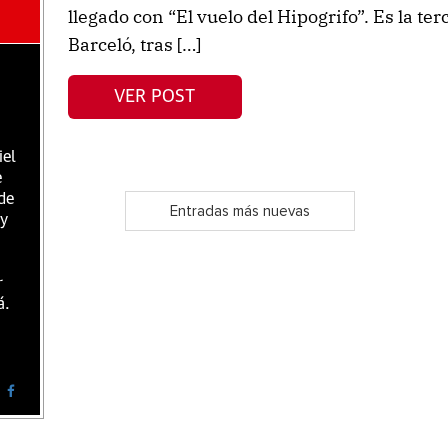
llegado con “El vuelo del Hipogrifo”. Es la ter
Barceló, tras […]
VER POST
iel
e
de
Entradas más nuevas
 y
r
á.