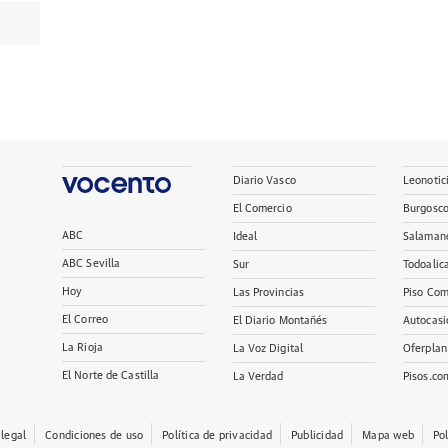
Diario Vasco
Leonotic
El Comercio
Burgosc
ABC
Ideal
Salaman
ABC Sevilla
Sur
Todoalic
Hoy
Las Provincias
Piso Com
El Correo
El Diario Montañés
Autocasi
La Rioja
La Voz Digital
Oferplan
El Norte de Castilla
La Verdad
Pisos.co
 legal
Condiciones de uso
Política de privacidad
Publicidad
Mapa web
Po