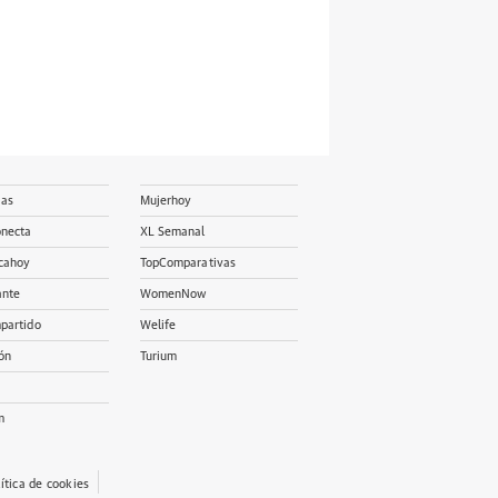
ias
Mujerhoy
onecta
XL Semanal
cahoy
TopComparativas
ante
WomenNow
partido
Welife
ón
Turium
m
lítica de cookies