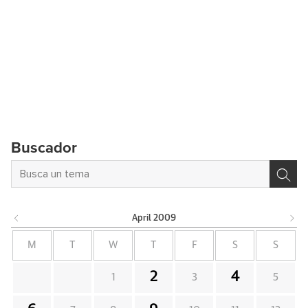
Buscador
April
2009
M
T
W
T
F
S
S
2
4
1
3
5