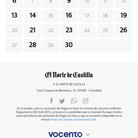
6
9
7
8
10
11
12
13
14
16
19
15
17
18
21
23
26
20
22
24
25
28
30
27
29
© EL NORTE DE CASTILLA
Calle Vázquez de Menchaca, 10, 47008 - Valladolid
En lo posible, para la resolución de litigios en línea en materia de consumo conforme
Reglamento (UE) 524/2013, se buscará la posibilidad que la Comisión Europea facilita
como plataforma de resolución de litigios en línea y que se encuentra disponible en el
enlace
https://ec.europa.eu/consumers/odr
.