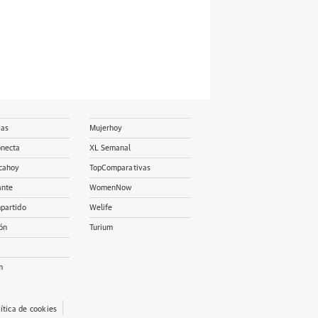
ias
Mujerhoy
onecta
XL Semanal
cahoy
TopComparativas
ante
WomenNow
partido
Welife
ón
Turium
m
lítica de cookies