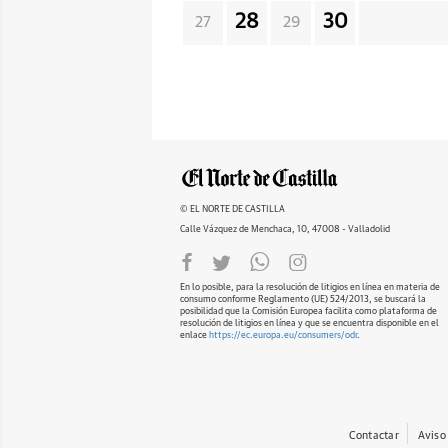
28
30
27
29
© EL NORTE DE CASTILLA
Calle Vázquez de Menchaca, 10, 47008 - Valladolid
En lo posible, para la resolución de litigios en línea en materia de
consumo conforme Reglamento (UE) 524/2013, se buscará la
posibilidad que la Comisión Europea facilita como plataforma de
resolución de litigios en línea y que se encuentra disponible en el
enlace
https://ec.europa.eu/consumers/odr
.
Contactar
Aviso