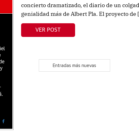
concierto dramatizado, el diario de un colga
genialidad más de Albert Pla. El proyecto de 
VER POST
iel
e
de
Entradas más nuevas
 y
r
á.