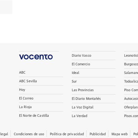
Diario Vasco
Leonotic
El Comercio
Burgosc
ABC
Ideal
Salaman
ABC Sevilla
Sur
Todoalic
Hoy
Las Provincias
Piso Com
El Correo
El Diario Montañés
Autocasi
La Rioja
La Voz Digital
Oferplan
El Norte de Castilla
La Verdad
Pisos.co
 legal
Condiciones de uso
Política de privacidad
Publicidad
Mapa web
Po